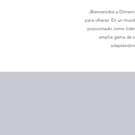
¡Bienvenidos a Dimanco
para ofrecer. En un mun
posicionado como líder e
amplia gama de ser
adaptándono