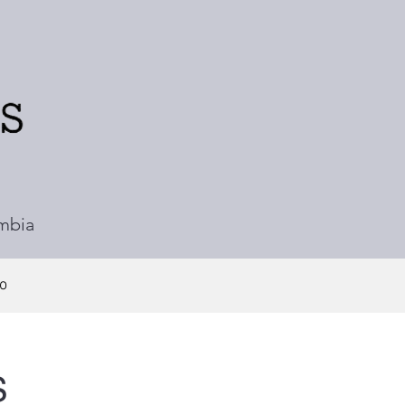
ombia
o
S