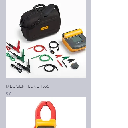
MEGGER FLUKE 1555
Precio
$ 0